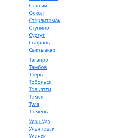
Старый
Оскол
Стерлитамак
Ступино
Сургут
Сызрань
Сыктывкар
Таганрог
Тамбов
Тверь
Тобольск
Тольятти
Томск
Тула
Тюмень
Улан-Удэ
Ульяновск
Усинск