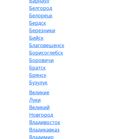
Барнаул
Белгород
Белорецк
Бердск
Березники
Бийск
Благовещенск
Борисоглебск
Боровичи
Братск
Брянск
Бузулук
Великие
Луки
Великий
Новгород
Владивосток
Владикавказ
Владимир