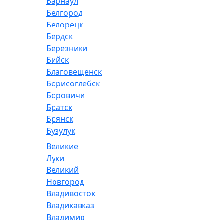
Барнаул
Белгород
Белорецк
Бердск
Березники
Бийск
Благовещенск
Борисоглебск
Боровичи
Братск
Брянск
Бузулук
Великие
Луки
Великий
Новгород
Владивосток
Владикавказ
Владимир