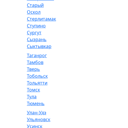
Старый
Оскол
Стерлитамак
Ступино
Сургут
Сызрань
Сыктывкар
Таганрог
Тамбов
Тверь
Тобольск
Тольятти
Томск
Тула
Тюмень
Улан-Удэ
Ульяновск
Усинск