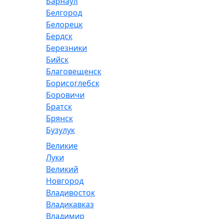
Барнаул
Белгород
Белорецк
Бердск
Березники
Бийск
Благовещенск
Борисоглебск
Боровичи
Братск
Брянск
Бузулук
Великие
Луки
Великий
Новгород
Владивосток
Владикавказ
Владимир