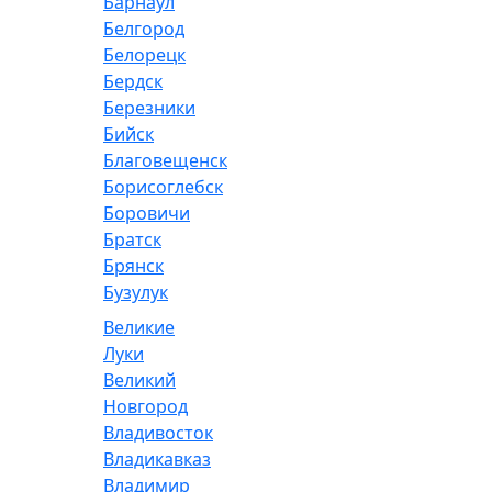
Барнаул
Белгород
Белорецк
Бердск
Березники
Бийск
Благовещенск
Борисоглебск
Боровичи
Братск
Брянск
Бузулук
Великие
Луки
Великий
Новгород
Владивосток
Владикавказ
Владимир