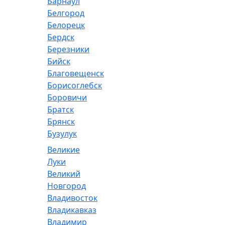
Барнаул
Белгород
Белорецк
Бердск
Березники
Бийск
Благовещенск
Борисоглебск
Боровичи
Братск
Брянск
Бузулук
Великие
Луки
Великий
Новгород
Владивосток
Владикавказ
Владимир