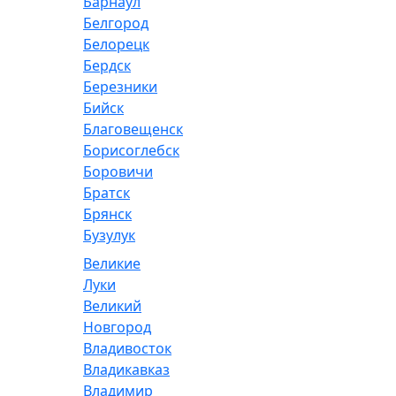
Барнаул
Белгород
Белорецк
Бердск
Березники
Бийск
Благовещенск
Борисоглебск
Боровичи
Братск
Брянск
Бузулук
Великие
Луки
Великий
Новгород
Владивосток
Владикавказ
Владимир