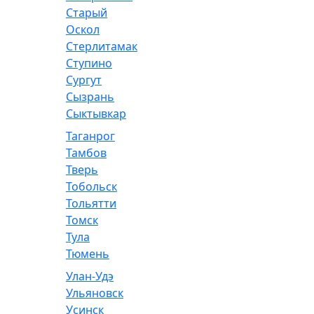
Старый
Оскол
Стерлитамак
Ступино
Сургут
Сызрань
Сыктывкар
Таганрог
Тамбов
Тверь
Тобольск
Тольятти
Томск
Тула
Тюмень
Улан-Удэ
Ульяновск
Усинск