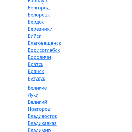
Барнаул
Белгород
Белорецк
Бердск
Березники
Бийск
Благовещенск
Борисоглебск
Боровичи
Братск
Брянск
Бузулук
Великие
Луки
Великий
Новгород
Владивосток
Владикавказ
Владимир