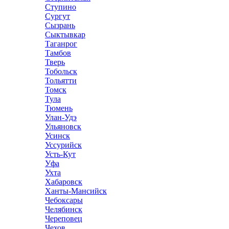
Ступино
Сургут
Сызрань
Сыктывкар
Таганрог
Тамбов
Тверь
Тобольск
Тольятти
Томск
Тула
Тюмень
Улан-Удэ
Ульяновск
Усинск
Уссурийск
Усть-Кут
Уфа
Ухта
Хабаровск
Ханты-Мансийск
Чебоксары
Челябинск
Череповец
Чехов