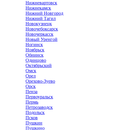
Нижневартовск
Нижнекамск
Нижний Новгород
Нижний Тагил
Новокузнецк
Новочебоксарск
Новочеркасск
Новый Уренгой
Ногинск
Ноябрьск
Обнинск
Одинцово
Октябрьский
Омск
Орел
Орехово-Зуево
Орск
Пенза
Первоуральск
Пермь
Петрозаводск
Подольск
Псков
Пушкин
Пушкино