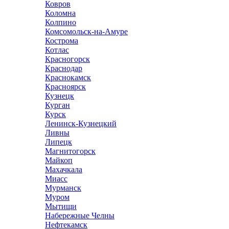
Ковров
Коломна
Колпино
Комсомольск-на-Амуре
Кострома
Котлас
Красногорск
Краснодар
Краснокамск
Красноярск
Кузнецк
Курган
Курск
Ленинск-Кузнецкий
Ливны
Липецк
Магнитогорск
Майкоп
Махачкала
Миасс
Мурманск
Муром
Мытищи
Набережные Челны
Нефтекамск