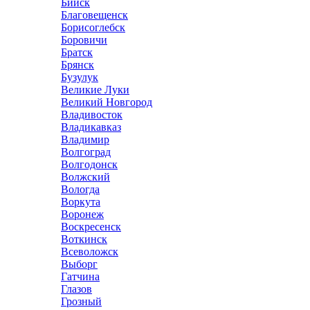
Бийск
Благовещенск
Борисоглебск
Боровичи
Братск
Брянск
Бузулук
Великие Луки
Великий Новгород
Владивосток
Владикавказ
Владимир
Волгоград
Волгодонск
Волжский
Вологда
Воркута
Воронеж
Воскресенск
Воткинск
Всеволожск
Выборг
Гатчина
Глазов
Грозный