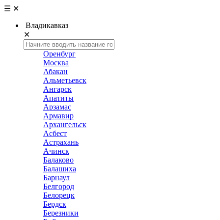
☰
✕
Владикавказ
✕
Оренбург
Москва
Абакан
Альметьевск
Ангарск
Апатиты
Арзамас
Армавир
Архангельск
Асбест
Астрахань
Ачинск
Балаково
Балашиха
Барнаул
Белгород
Белорецк
Бердск
Березники