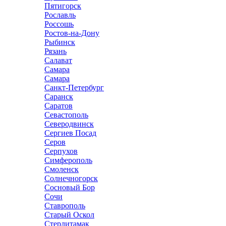
Пятигорск
Рославль
Россошь
Ростов-на-Дону
Рыбинск
Рязань
Салават
Самара
Самара
Санкт-Петербург
Саранск
Саратов
Севастополь
Северодвинск
Сергиев Посад
Серов
Серпухов
Симферополь
Смоленск
Солнечногорск
Сосновый Бор
Сочи
Ставрополь
Старый Оскол
Стерлитамак