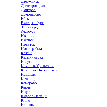
Дзержинск
Димитровград
Дмитров
Домодедово
Ейск
Екатеринбург
Зеленоград
Златоуст
Иваново
Ижевск
Иркутск
Йошкар-Ола
Казань
Калининград
Калуга
Каменск-Уральский
Каменск-Шахтинский
Камышин
Качканар
Кемерово
Керчь
Киров
Кирово-Чепецк
Клин
Клинцы