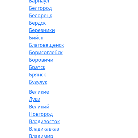
Барнаул
Белгород
Белорецк
Бердск
Березники
Бийск
Благовещенск
Борисоглебск
Боровичи
Братск
Брянск
Бузулук
Великие
Луки
Великий
Новгород
Владивосток
Владикавказ
Владимир