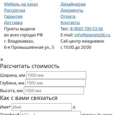
Мебель на заказ
Дизайнерам
Рассрочка
Документы
Гарантия
Оплата
Доставка
Контакты
Пункты выдачи
Тел.:
8 (800) 700-53-56
во всех городах РФ
E-mail:
info@planeta56.ru
г.
Владикавказ
,
Call-центр
ежедневно
6-я Промышленная ул., 5
с 10:00 до 20:00
✕
Рассчитать стоимость
Ширина, мм
Глубина, мм
Высота, мм
Как с вами связаться
Имя*
d
Телефон*
Неверный номер