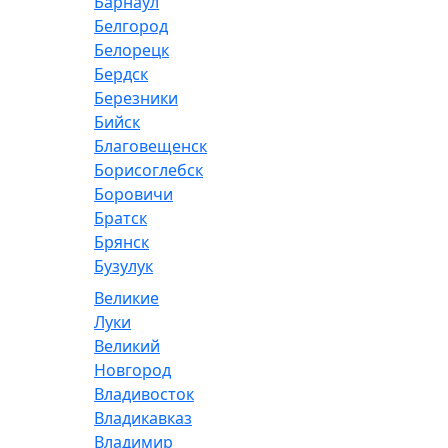
Барнаул
Белгород
Белорецк
Бердск
Березники
Бийск
Благовещенск
Борисоглебск
Боровичи
Братск
Брянск
Бузулук
Великие
Луки
Великий
Новгород
Владивосток
Владикавказ
Владимир