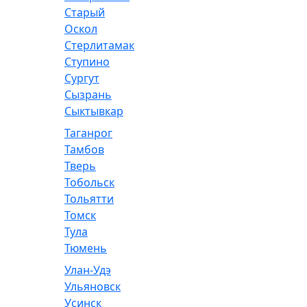
Старый
Оскол
Стерлитамак
Ступино
Сургут
Сызрань
Сыктывкар
Таганрог
Тамбов
Тверь
Тобольск
Тольятти
Томск
Тула
Тюмень
Улан-Удэ
Ульяновск
Усинск